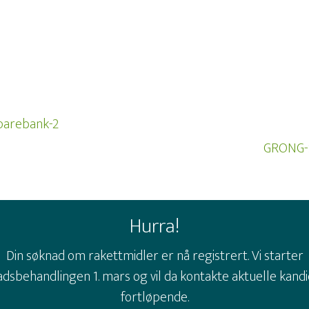
GRONG-
Hurra!
Din søknad om rakettmidler er nå registrert. Vi starter
dsbehandlingen 1. mars og vil da kontakte aktuelle kand
fortløpende.